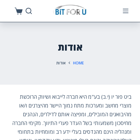
S
k
i
p
t
אודות
o
c
HOME
אודות
o
n
t
e
ביט פור יו (י.ב) בע"מ היא חברה לייבוא ושיווק הרוכשת
n
מוצרי מחשב ומערכות מתח נמוך היישר מהיצרנים ו/או
t
מהיבואנים המובילים, ומפיצה אותם לדילרים, הנהנים
מחיסכון משמעותי בשל העדר פערי התיווך. מקימי החברה
ומנהליה הינם מהנדסים בעלי ידע רב ומומחיות בתחומי