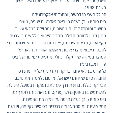
האלקטרוניקה והינם בעלי מוניטין, ידע אקדמאי, וניסיון
משנת 1998,
הכולל תארי הנדסאים, ומהנדסי אלקטרוניקה.
ביט פור יו (י.ב) בע"מ מייבאת גאדג'טים שונים, מוצרי
מחשוב וחומרה לבניית מחשבים, ומחזיקה במלאי עשיר,
מגוון וזמין לרווחת הדילר. תהליך הייבוא כולל איתור יצרנים
מקצועיים, בדיקת איכותם, יציבותם הכלכלית ואמינותם, כדי
להבטיח ייבוא מוצרי איכות ולאפשר אחריות מלאה על
המוצר במקרה של תקלה. כחלק מתפיסת עולמה של ביט
פור יו (י.ב) בע"מ,
כל פריט במלאי עובר בדיקה דקדקנית על ידי מהנדסי
החברה טרם שליחתו לישראל, על מנת לאמוד את טיבו.
הבדיקה כוללת בחינת דרך פעולתו, תפקודו בפועל, היכולת
להשתמש בו באופן מעשי (פרקטיות) ואמינותו לאורך זמן.
ביט פור יו (י.ב) בע"מ חרטה על דגלה את האמינות,
המקצועיות ומוסר העבודה ככללים בסיסיים לקיומה, ויודעת