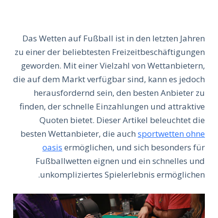
Das Wetten 
zu einer der 
geworden. M
die auf dem M
herausfo
finden, der 
Quoten 
besten Wett
oasis
e
Fußball
unkomp