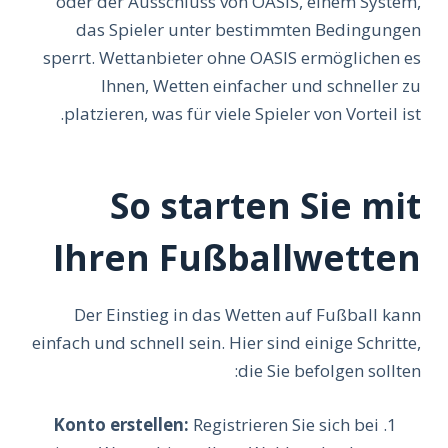
oder der 
das Spi
sperrt. Wet
Ihne
platzieren
S
Ihre
Der Ein
einfach und sc
Konto erst