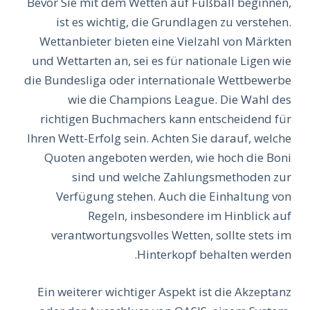
Bevor Sie m
ist es 
Wettanbie
und Wettart
die Bundesli
wie 
richtigen
Ihren Wett-E
Quoten a
sin
Verfüg
R
verantwo
Ein weiter