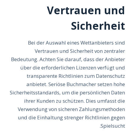
Bei d
Ve
Bedeutung. A
über die
trans
anbie
Sicherheitss
ihrer K
Verwendu
und die E