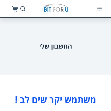
S
k
i
p
t
o
החשבון שלי
c
o
n
t
e
n
t
משתמש יקר שים לב !