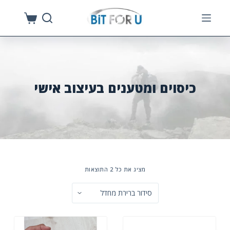
S
k
i
p
t
o
כיסוים ומטענים בעיצוב אישי
c
o
n
t
e
n
מציג את כל 2 התוצאות
t