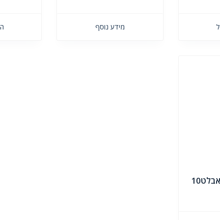
ל
מידע נוסף
הו
בלט10