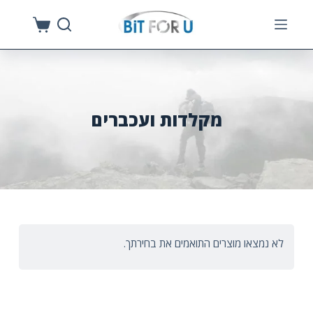
S
k
i
p
t
o
מקלדות ועכברים
c
o
n
t
e
n
לא נמצאו מוצרים התואמים את בחירתך.
t