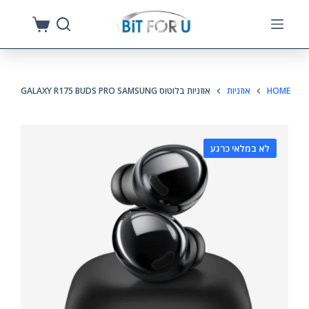
S
k
i
p
HOME
אוזניות
אוזניות בלוטוס GALAXY R175 BUDS PRO SAMSUNG
t
o
c
לא במלאי כרגע
o
n
t
e
n
t