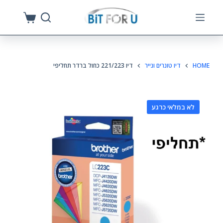
S
k
i
p
HOME
דיו טונרים ונייר
דיו 221/223 כחול ברדר תחליפי
t
o
c
לא במלאי כרגע
o
n
t
e
n
t