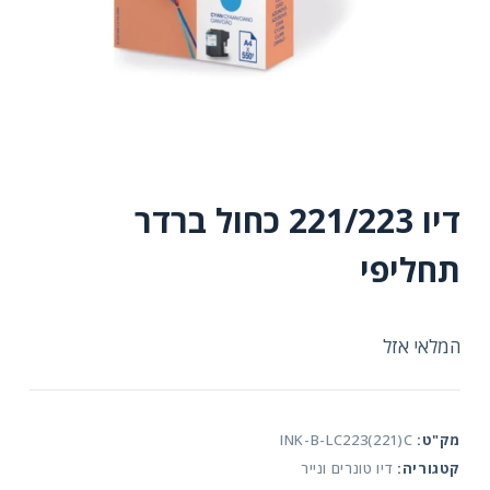
דיו 221/223 כחול ברדר
תחליפי
המלאי אזל
מק"ט:
INK-B-LC223(221)C
קטגוריה:
דיו טונרים ונייר