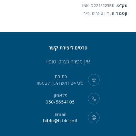
מק"ט:
INK-D221/223BK
ברדר
קטגוריה:
דיו טונרים ונייר
תחליפי
פרטים ליצירת קשר
אין מכירה לצרכן סופי!
כתובת:
סיני 24 ראש העין, 48027
פלאפון:
050-5654105
Email:
bit4u@bit4u.co.il