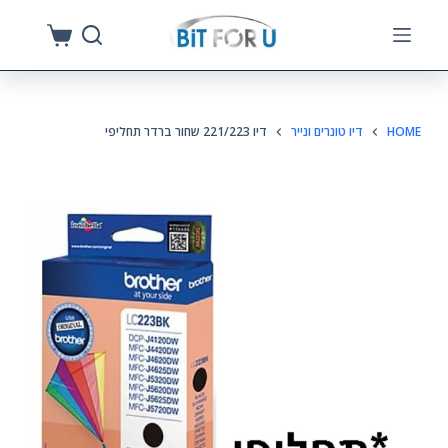
S
k
i
p
HOME
דיו טונרים ונייר
דיו 221/223 שחור ברדר תחליפי
t
o
c
o
n
t
e
n
t