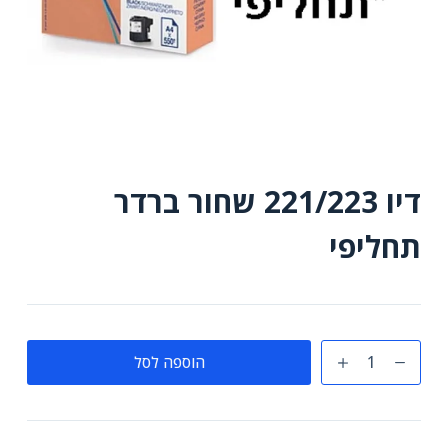
דיו 221/223 שחור ברדר
תחליפי
כמות
הוספה לסל
של
דיו
221/223
שחור