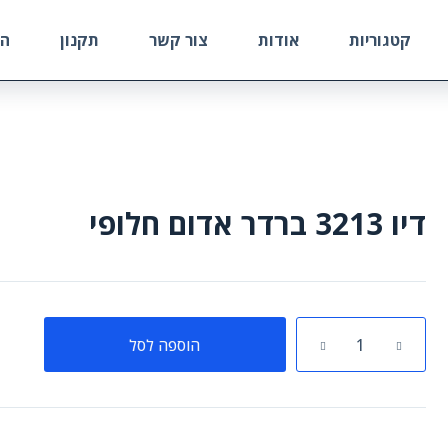
קטגוריות
אודות
צור קשר
תקנון
הח
דיו 3213 ברדר אדום חלופי
כמות
הוספה לסל
של
דיו
3213
ברדר