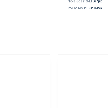
אדום
מק"ט:
INK-B-LC3213-M
חלופי
קטגוריה:
דיו טונרים ונייר