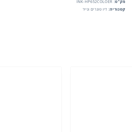
מק"ט:
INK-HP652COLOER
קטגוריה:
דיו טונרים ונייר