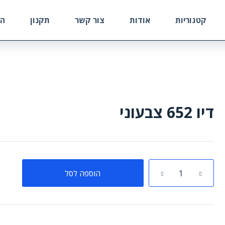
קטגוריות
אודות
צור קשר
תקנון
הח
דיו 652 צבעוני
כמות
הוספה לסל
של
דיו
652
צבעוני