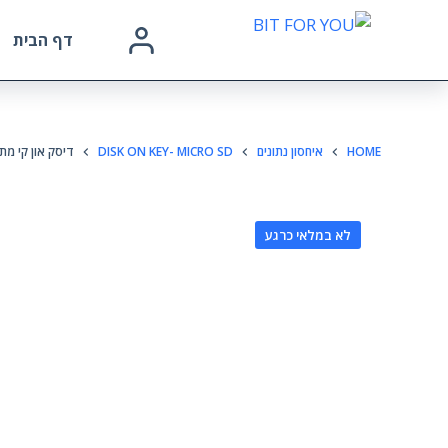
דף הבית
HOME
איחסון נתונים
DISK ON KEY- MICRO SD
דיסק און קי מתכת 128 
לא במלאי כרגע