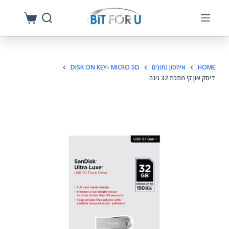
S
k
i
p
HOME
איחסון נתונים
DISK ON KEY- MICRO SD
t
דיסק און קי מתכת 32 גיגה
o
c
o
n
t
e
n
t