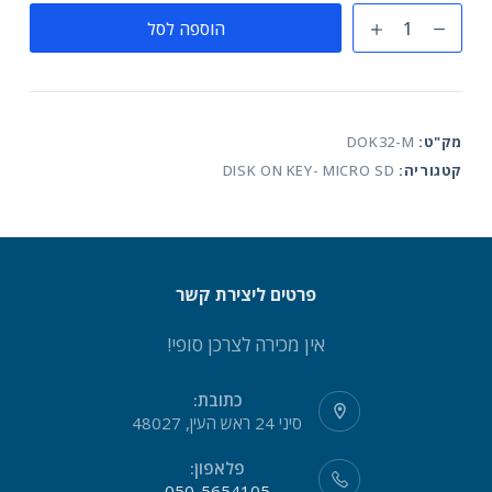
כמות
הוספה לסל
של
דיסק
און
קי
מק"ט:
DOK32-M
מתכת
קטגוריה:
DISK ON KEY- MICRO SD
32
גיגה
פרטים ליצירת קשר
אין מכירה לצרכן סופי!
כתובת:
סיני 24 ראש העין, 48027
פלאפון:
050-5654105