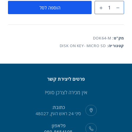
כמות
הוספה לסל
של
דיסק
און
קי
מק"ט:
DOK64-M
מתכת
קטגוריה:
DISK ON KEY- MICRO SD
64
גיגה
פרטים ליצירת קשר
אין מכירה לצרכן סופי!
כתובת:
סיני 24 ראש העין, 48027
פלאפון:
050-5654105