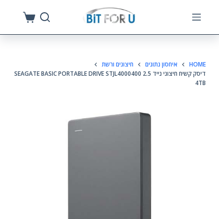
S
k
i
p
HOME
איחסון נתונים
חיצונים ורשת
t
דיסק קשיח חיצוני נייד 2.5 SEAGATE BASIC PORTABLE DRIVE STJL4000400
o
4TB
c
o
n
t
e
n
t