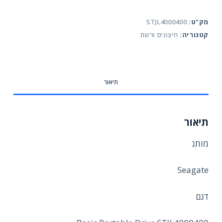
קשיח
חיצוני
מק"ט:
STJL4000400
נייד
קטגוריה:
חיצונים ורשת
2.5
Seagate
Basic
Portable
תיאור
Drive
STJL4000400
4TB
תיאור
מותג
Seagate
דגם