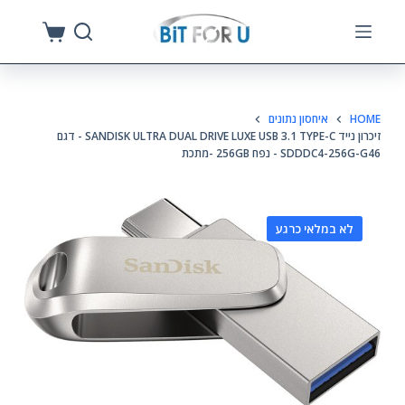
S
k
i
p
HOME
איחסון נתונים
t
זיכרון נייד SANDISK ULTRA DUAL DRIVE LUXE USB 3.1 TYPE-C - דגם
o
SDDDC4-256G-G46 - נפח 256GB -מתכת
c
o
n
לא במלאי כרגע
t
e
n
t