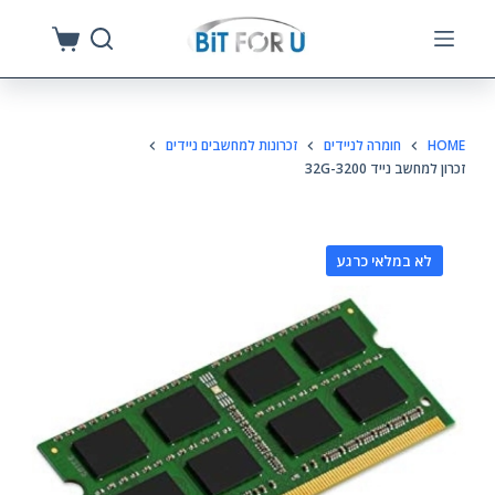
S
k
i
p
HOME
חומרה לניידים
זכרונות למחשבים ניידים
t
זכרון למחשב נייד 32G-3200
o
c
o
לא במלאי כרגע
n
t
e
n
t