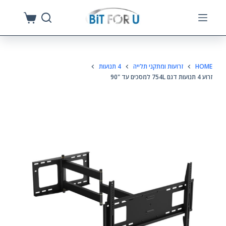
S
k
i
p
HOME
זרועות ומתקני תלייה
4 תנועות
t
זרוע 4 תנועות דגם 754L למסכים עד "90
o
c
o
n
t
e
n
t