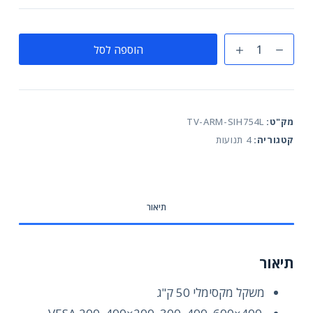
כמות
הוספה לסל
של
זרוע
4
תנועות
מק"ט:
TV-ARM-SIH754L
דגם
קטגוריה:
4 תנועות
754L
למסכים
עד
"90
תיאור
תיאור
משקל מקסימלי 50 ק"ג