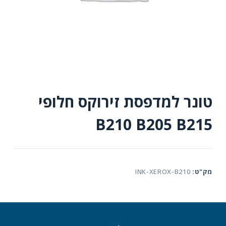
טונר למדפסת זירוקס חלופי
B210 B205 B215
מק"ט:
INK-XEROX-B210