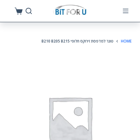
S
k
i
p
HOME
טונר למדפסת זירוקס חלופי B210 B205 B215
t
o
c
o
n
t
e
n
t