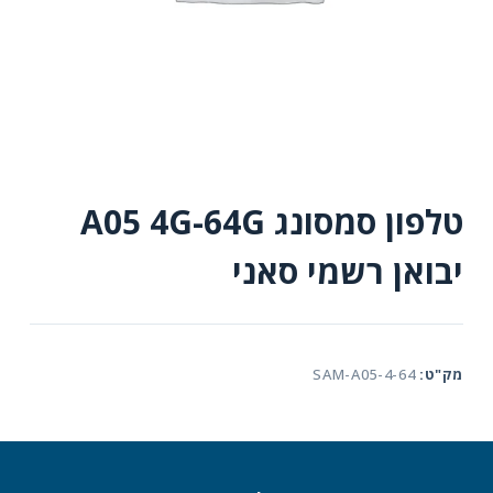
טלפון סמסונג A05 4G-64G
יבואן רשמי סאני
מק"ט:
SAM-A05-4-64