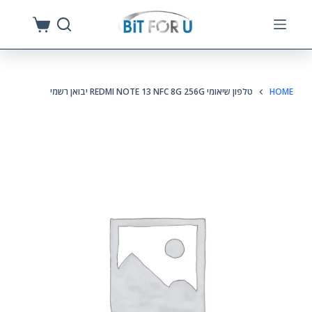
S
k
i
p
HOME
טלפון שיאומי REDMI NOTE 13 NFC 8G 256G יבואן רשמי
t
o
c
o
n
t
e
n
t