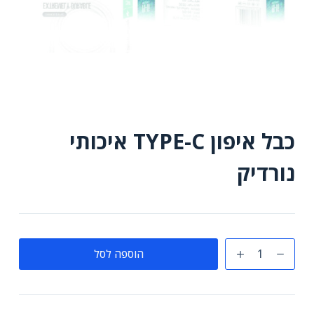
כבל איפון TYPE-C איכותי
נורדיק
כמות
הוספה לסל
של
כבל
איפון
TYPE-