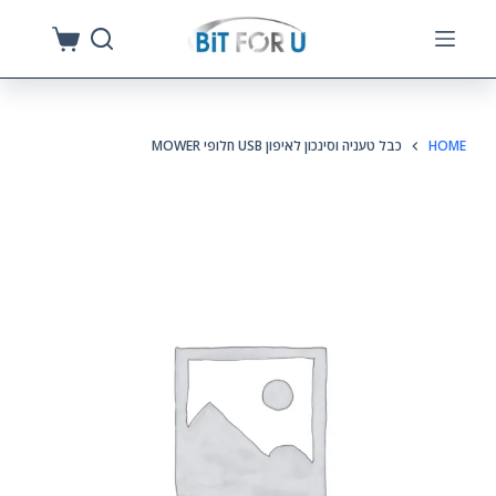
S
k
i
p
HOME
כבל טעניה וסינכון לאיפון USB חלופי MOWER
t
o
c
o
n
t
e
n
t