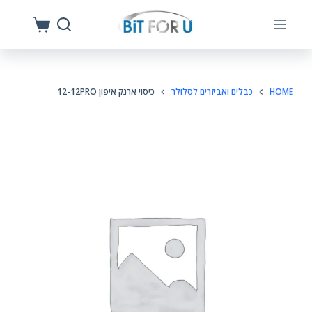
S
k
i
p
HOME
כבלים ואביזרים לסלולר
כיסוי ארנק איפון 12-12PRO
t
o
c
o
n
t
e
n
t