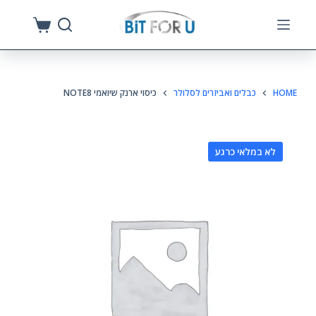
S
k
i
p
HOME
כבלים ואביזרים לסלולר
כיסוי ארנק שיואמי NOTE8
t
o
c
לא במלאי כרגע
o
n
t
e
n
t