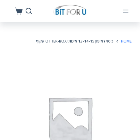
S
k
i
p
HOME
כיסוי לאיפון 13-14-15 איכותי OTTER-BOX שקוף
t
o
c
o
n
t
e
n
t