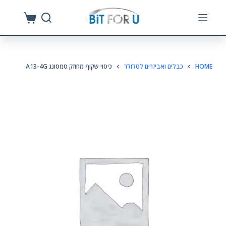
S
k
i
p
HOME
כבלים ואביזרים לסלולר
כיסוי שקוף מחוזק סמסונג A13-4G
t
o
c
o
n
t
e
n
t