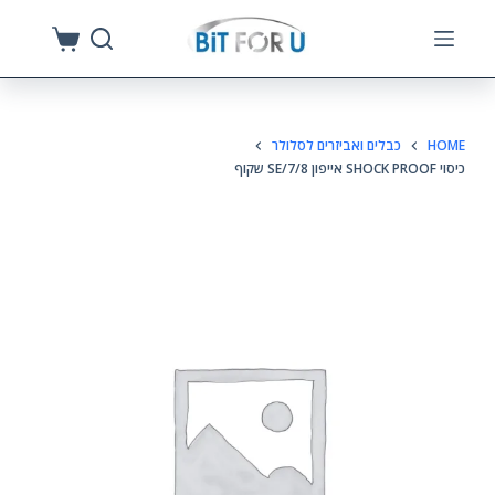
S
k
i
p
HOME
כבלים ואביזרים לסלולר
t
כיסוי SHOCK PROOF אייפון SE/7/8 שקוף
o
c
o
n
t
e
n
t