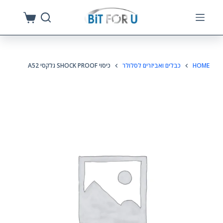
S
k
i
p
HOME
כבלים ואביזרים לסלולר
כיסוי SHOCK PROOF גלקסי A52
t
o
c
o
n
t
e
n
t