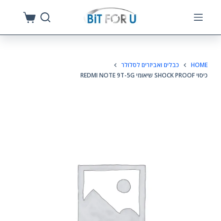
S
k
i
p
HOME
כבלים ואביזרים לסלולר
t
כיסוי SHOCK PROOF שיאומי REDMI NOTE 9T-5G
o
c
o
n
t
e
n
t