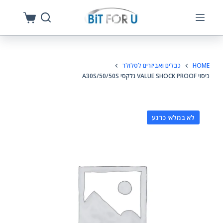
S
k
i
p
HOME
כבלים ואביזרים לסלולר
t
כיסוי VALUE SHOCK PROOF גלקסי A30S/50/50S
o
c
o
לא במלאי כרגע
n
t
e
n
t