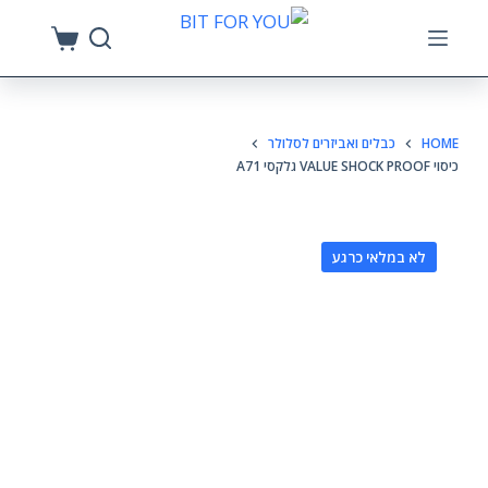
S
k
i
p
HOME
כבלים ואביזרים לסלולר
t
כיסוי VALUE SHOCK PROOF גלקסי A71
o
c
o
לא במלאי כרגע
n
t
e
n
t