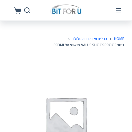
S
k
i
p
HOME
כבלים ואביזרים לסלולר
t
כיסוי VALUE SHOCK PROOF שיאומי REDMI 9A
o
c
o
n
t
e
n
t