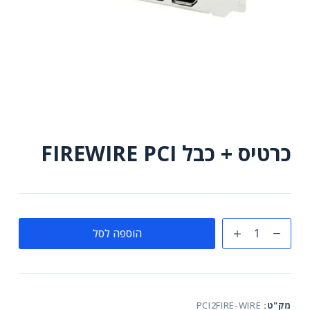
כרטיס + כבל FIREWIRE PCI
כמות
הוספה לסל
של
כרטיס
+
כבל
מק"ט:
PCI2FIRE-WIRE
FIREWIRE