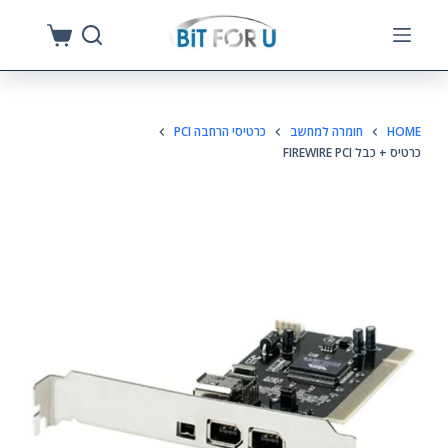
S
k
i
p
HOME
חומרה למחשב
כרטיסי הרחבה PCI
t
כרטיס + כבל FIREWIRE PCI
o
c
o
n
t
e
n
t