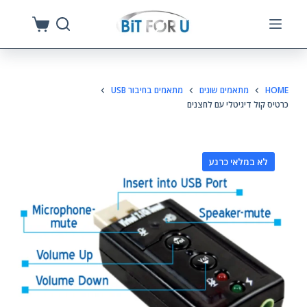
S
k
i
p
HOME
מתאמים שונים
מתאמים בחיבור USB
t
כרטיס קול דיגיטלי עם לחצנים
o
c
o
לא במלאי כרגע
n
t
e
n
t