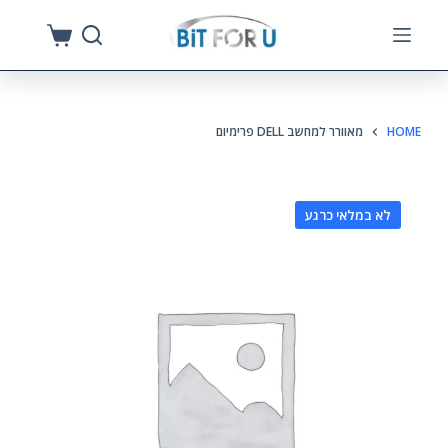
S
k
i
p
HOME
מאוורר למחשב DELL פרימיום
t
o
c
לא במלאי כרגע
o
n
t
e
n
t