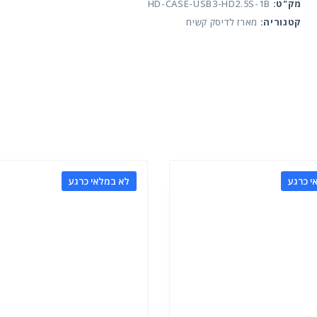
2.5
מק"ט:
HD-CASE-USB3-HD2.5S-1B
תקן
קטגוריה:
מארז לדיסק קשיח
USB3
י כרגע
לא במלאי כרגע