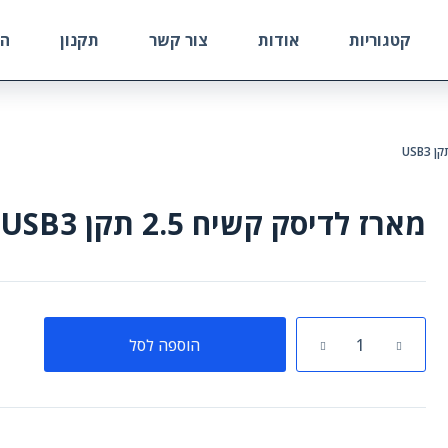
קטגוריות
אודות
צור קשר
תקנון
הח
מארז לדיסק קשיח 2.5 תקן USB3
כמות
הוספה לסל
של
מארז
לדיסק
קשיח