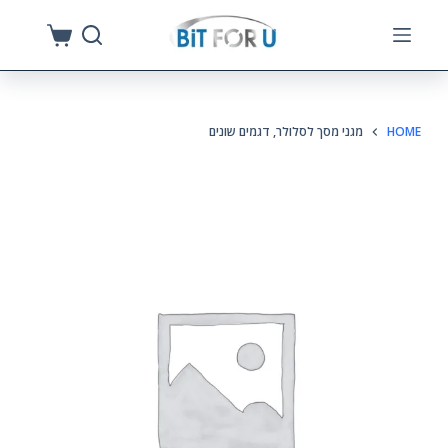
S
k
i
p
HOME
מגני מסך לסלולר, דגמים שונים
t
o
c
o
n
t
e
n
t