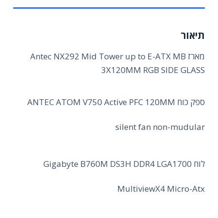
תיאור
מארז Antec NX292 Mid Tower up to E-ATX MB
3X120MM RGB SIDE GLASS
ספק כוח ANTEC ATOM V750 Active PFC 120MM
silent fan non-mudular
לוח Gigabyte B760M DS3H DDR4 LGA1700
MultiviewX4 Micro-Atx