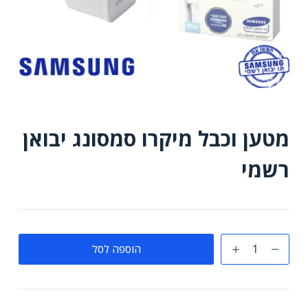
מטען וכבל מיקרו סמסונג יבואן
רשמי
כמות
הוספה לסל
של
מטען
וכבל
מיקרו