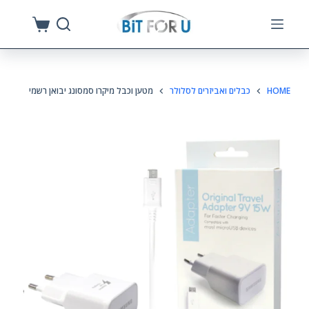
S
k
i
p
HOME
כבלים ואביזרים לסלולר
מטען וכבל מיקרו סמסונג יבואן רשמי
t
o
c
o
n
t
e
n
t