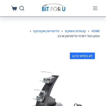
S
k
i
p
HOME
קונסולות משחקים
פליסטיישין ואקסבוקס
t
מטען כפול לשלטי פליסטישין ארבע
o
c
o
לא במלאי כרגע
n
t
e
n
t