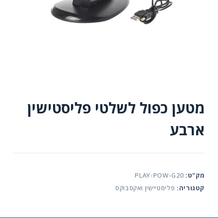
מטען כפול לשלטי פליסטישין
ארבע
מק"ט:
PLAY-POW-G20
קטגוריה:
פליסטיישין ואקסבוקס