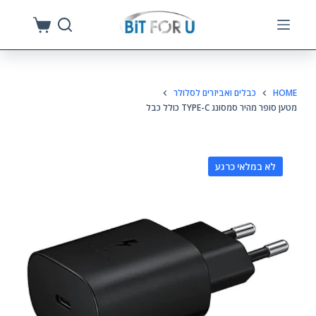
S
k
i
p
HOME
כבלים ואביזרים לסלולר
t
מטען סופר מהיר סמסונג TYPE-C כולל כבל
o
c
o
לא במלאי כרגע
n
t
e
n
t