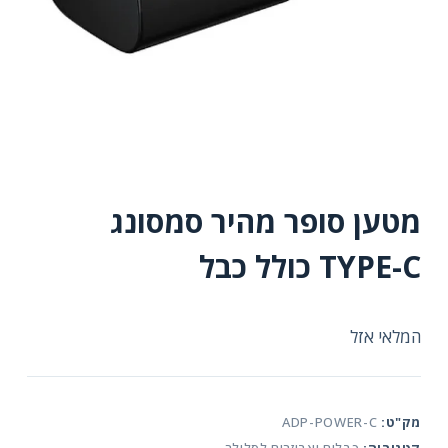
מטען סופר מהיר סמסונג
TYPE-C כולל כבל
המלאי אזל
מק"ט:
ADP-POWER-C