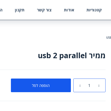
קטגוריות
אודות
צור קשר
תקנון
הח
ממיר usb 2 parallel
כמות
הוספה לסל
של
ממיר
usb
2