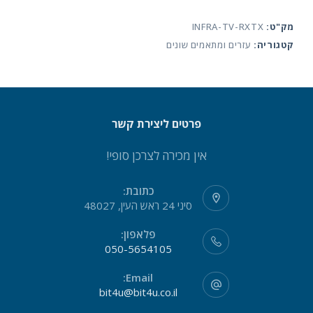
שלט
מק"ט:
INFRA-TV-RXTX
אינפרא-אדום
קטגוריה:
עזרים ומתאמים שונים
למאחורי
ארונית
פרטים ליצירת קשר
אין מכירה לצרכן סופי!
כתובת:
סיני 24 ראש העין, 48027
פלאפון:
050-5654105
Email:
bit4u@bit4u.co.il