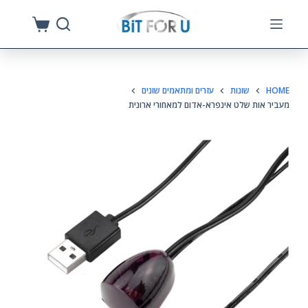
S
k
i
p
HOME
שונות
עזרים ומתאמים שונים
t
מעביר אות שלט אינפרא-אדום למאחורי ארונית
o
c
o
n
t
e
n
t