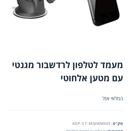
מעמד לטלפון לרדשבור מגנטי
עם מטען אלחוטי
המלאי אזל
מק"ט:
ADP-ST-MQIWM505