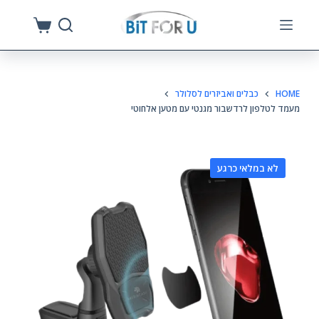
S
k
i
p
HOME
כבלים ואביזרים לסלולר
t
מעמד לטלפון לרדשבור מגנטי עם מטען אלחוטי
o
c
o
לא במלאי כרגע
n
t
e
n
t