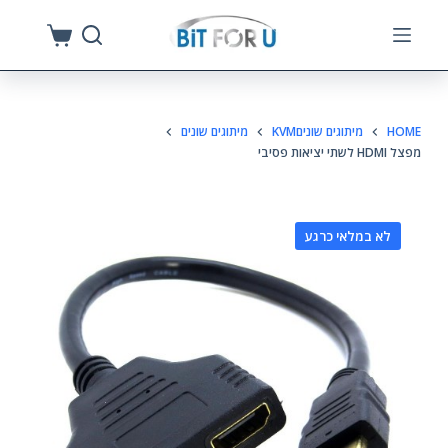
S
k
i
p
HOME
מיתוגים שוניםKVM
מיתוגים שונים
t
מפצל HDMI לשתי יציאות פסיבי
o
c
o
לא במלאי כרגע
n
t
e
n
t