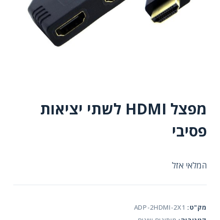
מפצל HDMI לשתי יציאות
פסיבי
המלאי אזל
מק"ט:
ADP-2HDMI-2X1