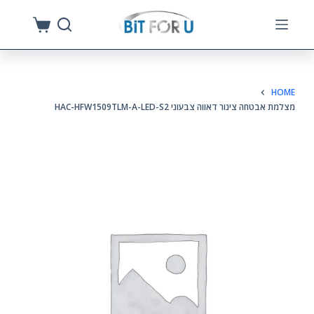
S
k
i
p
HOME
t
מצלמת אבטחה צינור דאווה צבעוני HAC-HFW1509TLM-A-LED-S2
o
c
o
n
t
e
n
t