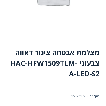
מצלמת אבטחה צינור דאווה
צבעוני HAC-HFW1509TLM-
A-LED-S2
מק"ט:
1532212760