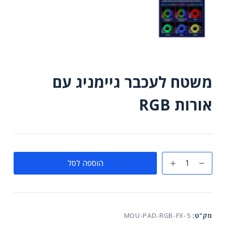
משטח לעכבר גיימניג עם
אורות RGB
כמות
הוספה לסל
של
משטח
לעכבר
גיימניג
מק"ט:
MOU-PAD-RGB-FX-5
עם