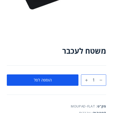
משטח לעכבר
כמות
הוספה לסל
של
משטח
לעכבר
מק"ט:
MOUPAD-FLAT
קטגוריה:
עכברים