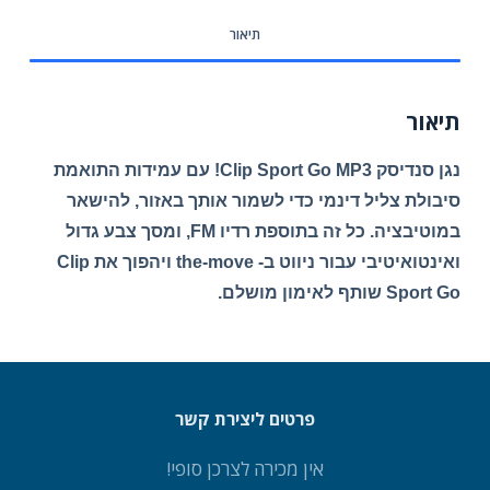
תיאור
תיאור
נגן סנדיסק Clip Sport Go MP3! עם עמידות התואמת
סיבולת צליל דינמי כדי לשמור אותך באזור, להישאר
במוטיבציה. כל זה בתוספת רדיו FM, ומסך צבע גדול
ואינטואיטיבי עבור ניווט ב- the-move ויהפוך את Clip
Sport Go שותף לאימון מושלם.
פרטים ליצירת קשר
אין מכירה לצרכן סופי!